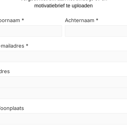
motivatiebrief te uploaden
oornaam *
Achternaam *
-mailadres *
dres
oonplaats